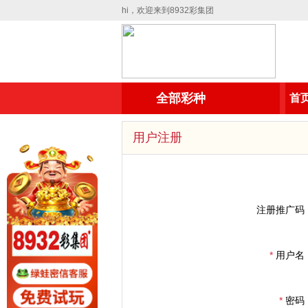
hi，欢迎来到8932彩集团
全部彩种
首
用户注册
注册推广码
*
用户名
*
密码